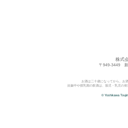
株式
〒949-344
お酒は二十歳になってから。お
妊娠中や授乳期の飲酒は、胎児・乳児の発
© Yoshikawa Touj