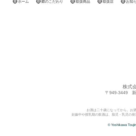
ホーム
郷のこだわり
取扱商品
取扱店
お知
株式
〒949-344
お酒は二十歳になってから。お
妊娠中や授乳期の飲酒は、胎児・乳児の発
© Yoshikawa Touj