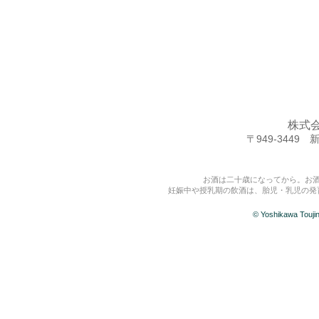
株式
〒949-344
お酒は二十歳になってから。お
妊娠中や授乳期の飲酒は、胎児・乳児の発
© Yoshikawa Touj