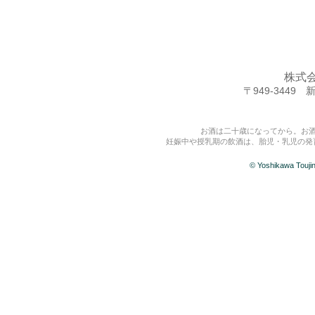
株式
〒949-344
お酒は二十歳になってから。お
妊娠中や授乳期の飲酒は、胎児・乳児の発
© Yoshikawa Touj