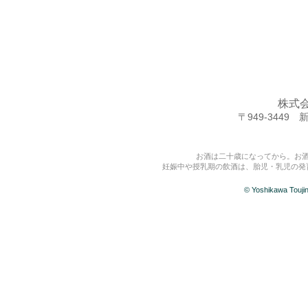
株式
〒949-344
お酒は二十歳になってから。お
妊娠中や授乳期の飲酒は、胎児・乳児の発
© Yoshikawa Touj